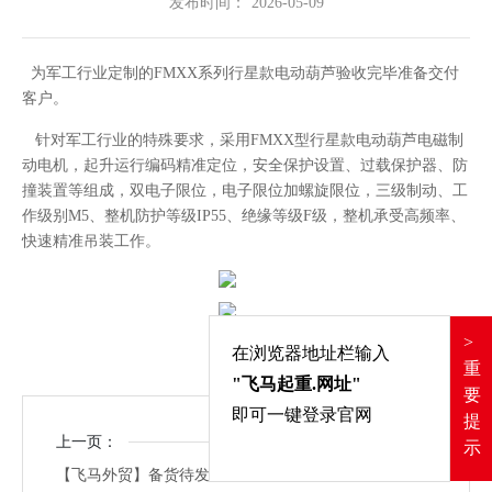
发布时间：
2026-05-09
为军工行业定制的FMXX系列行星款电动葫芦验收完毕准备交付
客户。
针对军工行业的特殊要求，采用FMXX型行星款电动葫芦电磁制
动电机，起升运行编码精准定位，安全保护设置、过载保护器、防
撞装置等组成，双电子限位，电子限位加螺旋限位，三级制动、工
作级别M5、整机防护等级IP55、绝缘等级F级，整机承受高频率、
快速精准吊装工作。
>
在浏览器地址栏输入
重
"飞马起重.网址"
要
即可一键登录官网
提
上一页：
示
【飞马外贸】备货待发