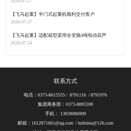
2026-07-27
【飞马起重】半门式起重机顺利交付客户
2026-07-27
【飞马起重】适配箱型梁用全变频4绳电动葫芦
2026-07-24
联系方式
电话：
0373-8615555
/
8791116
/
8791976
集团商务部：
0373-8895599
手机：
13839086999
邮箱：
1612871661@qq.com
/
hnfeima@126.com