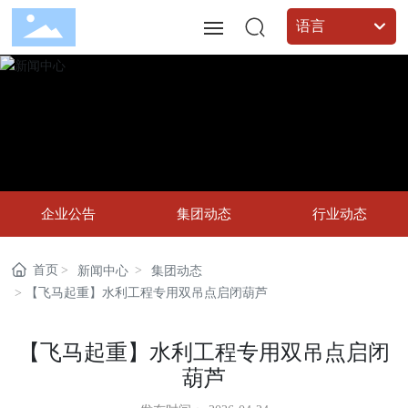
语言
首页
关于飞马
新闻中心
企业公告
集团动态
行业动态
营销服务
首页
新闻中心
集团动态
服务支持
【飞马起重】水利工程专用双吊点启闭葫芦
联系我们
【飞马起重】水利工程专用双吊点启闭
葫芦