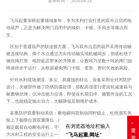
发布时间：
2026-04-24
飞马起重深耕起重领域多年，专为水利行业打造的双吊点启闭电
动葫芦，正是为解决闸门启闭中的倾斜、卡顿、不同步等痛点而
生。
区别于普通葫芦的软连接方案，飞马双吊点启闭葫芦采用传动轴
硬连接结构，两个吊点通过万向传动轴实现机械同步，彻底杜绝了
钢丝绳打滑、电控延迟带来的升降差，让数吨乃至数十吨的闸门始
终保持水平运行，从根源避免闸门卡阻、变形、密封失效的风险。
针对水利现场潮湿、多尘、易腐蚀的特点，设备采用全封闭防护
设计，关键部件做了防锈防腐处理；搭配高强度行星齿轮减速箱与
耐磨钢丝绳，抗冲击能力拉满，即使在长期启停、频繁作业的工况
下，也能稳定输出动力，大幅降低后期维护成本。
多重防护双重制动系统：断电瞬间双制动同时锁止，杜绝溜车风
险上下极限位置双重限位，防止冲顶、过放；过载保护装置：超出
>
在浏览器地址栏输入
额定载荷自动断电停机，守护设备与人员安全。每一道防护，都是
重
为水利工程的安全运行上一道保险。
"飞马起重.网址"
要