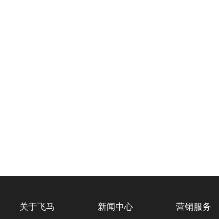
关于飞马
新闻中心
营销服务