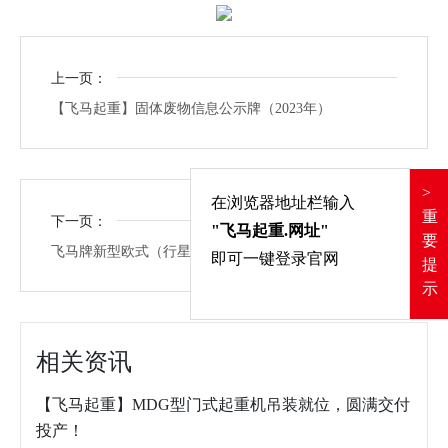
上一页：
【飞马起重】固体废物信息公示牌（2023年）
>
在浏览器地址栏输入
重
下一页：
"飞马起重.网址"
要
飞马牌新型欧式（行星）起重机电动葫芦
即可一键登录官网
提
示
相关资讯
【飞马起重】MDG型门式起重机吊装就位，圆满交付
投产！